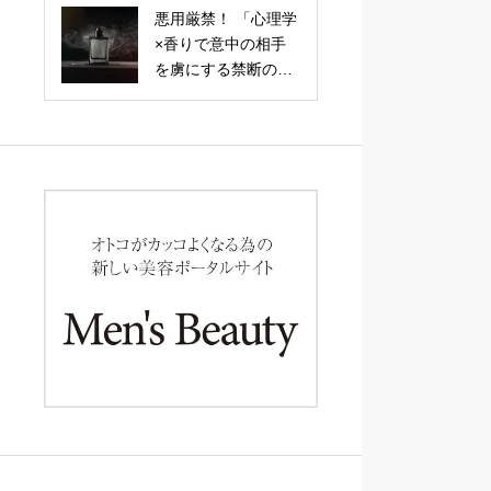
る、関係が劇的に深
悪用厳禁！ 「心理学
まる「引力の会話
×香りで意中の相手
術」
を虜にする禁断の恋
愛テクニック」調香
師が明かす、記憶と
感情を操る嗅覚戦略