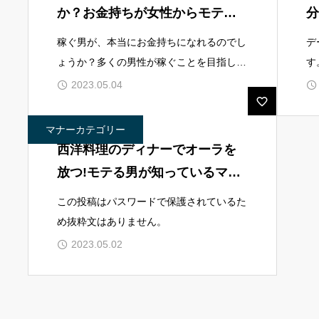
か？お金持ちが女性からモテる
分
理由
テ
稼ぐ男が、本当にお金持ちになれるのでし
デ
ょうか？多くの男性が稼ぐことを目指して
す
いますが、それだけでお金持ちになること
ア
2023.05.04
はできるのでしょうか？本記事では、稼ぐ
に
男がお金持ちになるために必要な条件や、
る
マナーカテゴリー
成功するた
ー
西洋料理のディナーでオーラを
放つ!モテる男が知っているマナ
ーや知識
この投稿はパスワードで保護されているた
め抜粋文はありません。
2023.05.02