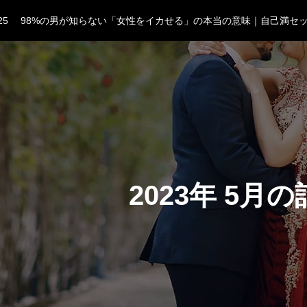
25
05
03
07
2024春夏花トレンド＆モテる花ギフト
06
モテる2024春夏メンズファッショントレンドカラー
25
05
2023年 5月