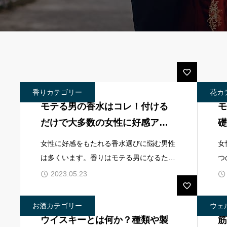
香りカテゴリー
花カ
モテる男の香水はコレ！付ける
モ
だけで大多数の女性に好感アッ
礎
プする男性におススメ香水を徹
ツ
女性に好感をもたれる香水選びに悩む男性
女
底解析
は多くいます。香りはモテる男になるため
つ
に身につけておくべき一つのスキルです。
繁
2023.05.23
香りの刺激が脳に伝わるまでの速さはわず
に
か0.2秒以下と言われており、女性は見た
に
お酒カテゴリー
ウェ
ウイスキーとは何か？種類や製
筋