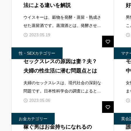
法による違いを解説
好
レ
ウイスキーは、穀物を発酵・蒸留・熟成さ
男
せた蒸留酒です。蒸溜酒とは、発酵させた
こ
液体を加熱して蒸気にし、それを冷やして
か
2023.05.19
液体に戻すことでアルコール度数を高めた
象
お酒のこと。産地や原料、製法によって種
の
性・SEXカテゴリー
マナ
類が分かれ
な
セックスレスの原因は妻？夫？
モ
夫婦の性生活に潜む問題点とは
中
夫婦のセックスレスは、現代社会の深刻な
女
問題です。日本性科学会の調査によると、
ま
日本人のカップルの約半数がセックスレス
の
2023.05.06
と言われています。セックスレスになる
こ
と、夫婦関係はもちろん、心身の健康や生
が
お金カテゴリー
英会
活の質にも悪
ご
稼ぐ男はお金持ちになれるの
誰