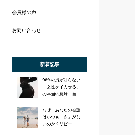
会員様の声
お問い合わせ
新着記事
98%の男が知らない
「女性をイカせる」
の本当の意味｜自己
満セックスを卒業
し、パートナーを虜
なぜ、あなたの会話
にする本質的アプロ
はいつも「次」がな
ーチ
いのか？リピート率
95%のプロが教え