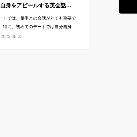
自身をアピールする英会話の
クニック８選
ートでは、相手との会話がとても重要で
。特に、初めてのデートでは自分自身を
ピールする機会がある一方で、どのよう
2023.05.03
話したら良いのか迷ってしまうこともあ
かもしれません。そこで、本記事ではデ
トで自分