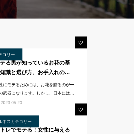
テゴリー
テる男が知っているお花の基
知識と選び方、お手入れのコ
性にモテるためには、お花を贈るのが一
の武器になります。しかし、日本には頻
にお花を贈り合う文化がないため、女性
2023.05.20
とってはお花をもらうことは特別な意味
なります。特別だからこそ、お花に詳
ルネスカテゴリー
トレでモテる！女性に与える