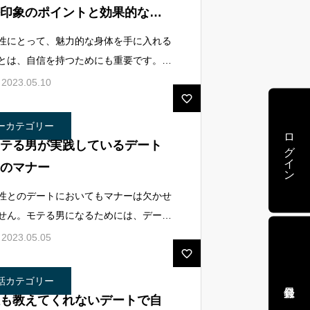
印象のポイントと効果的なト
ーニング方法
性にとって、魅力的な身体を手に入れる
とは、自信を持つためにも重要です。し
しそれだけでなく、筋トレは女性に好印
2023.05.10
を与えることができます。では女性から
注目や好意を集めるためには、どのよう
ーカテゴリー
ログイン
テる男が実践しているデート
のマナー
性とのデートにおいてもマナーは欠かせ
せん。モテる男になるためには、デート
際に相手に対して細やかな気遣いをする
2023.05.05
とが大切です。そこで今回は、モテる男
デート時に気をつけたいマナーについて
話カテゴリー
も教えてくれないデートで自