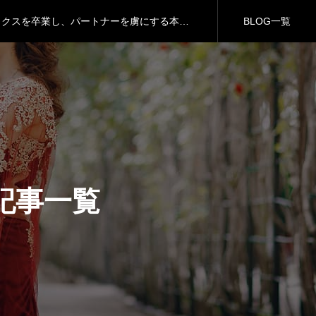
98%の男が知らない「女性をイカせる」の本当の意味｜自己満セックスを卒業し、パートナーを虜にする本質的アプローチ
BLOG一覧
なぜ、あなたの会話はいつも「次」がないのか？リピート率95%のプロが教える、関係が劇的に深まる「引力の会話術」
悪用厳禁！ 「心理学×香りで意中の相手を虜にする禁断の恋愛テクニック」調香師が明かす、記憶と感情を操る嗅覚戦略
98%の男が知らない「女性をイカせる」の本当の意味｜自己満セックスを卒業し、パートナーを虜にする本質的アプローチ
なぜ、あなたの会話はいつも「次」がないのか？リピート率95%のプロが教える、関係が劇的に深まる「引力の会話術」
の記事一覧