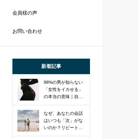
会員様の声
お問い合わせ
新着記事
98%の男が知らない
「女性をイカせる」
の本当の意味｜自己
満セックスを卒業
し、パートナーを虜
なぜ、あなたの会話
にする本質的アプロ
はいつも「次」がな
ーチ
いのか？リピート率
95%のプロが教え