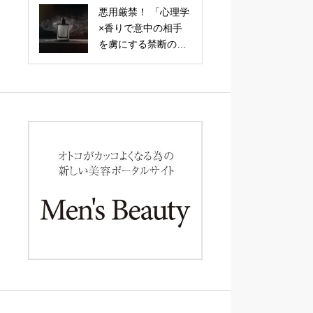
る、関係が劇的に深
悪用厳禁！ 「心理学
まる「引力の会話
×香りで意中の相手
術」
を虜にする禁断の恋
愛テクニック」調香
師が明かす、記憶と
感情を操る嗅覚戦略