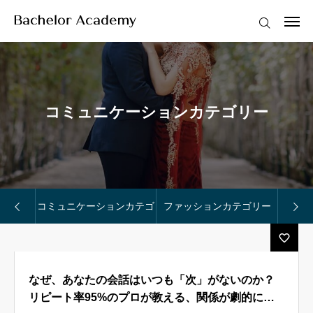
2025.08.25
98%の男が知らない「女性をイカせる」の本当の意味｜自己満セックスを卒業し、パートナーを虜にする本質的アプローチ
2025.07.05
なぜ、あなたの会話はいつも「次」がないのか？リピート率95%のプロが教える、関係が劇的に深まる「引力の会話術」
ログイン
会員登録
2025.07.03
悪用厳禁！ 「心理学×香りで意中の相手を虜にする禁断の恋愛テクニック」調香師が明かす、記憶と感情を操る嗅覚戦略
2024.05.07
2024春夏花トレンド＆モテる花ギフト
はじめての方へ
2024.05.06
モテる2024春夏メンズファッショントレンドカラー
コミュニケーションカテゴリー
2025.08.25
98%の男が知らない「女性をイカせる」の本当の意味｜自己満セックスを卒業し、パートナーを虜にする本質的アプローチ
紳士のための知的武装
2025.07.05
なぜ、あなたの会話はいつも「次」がないのか？リピート率95%のプロが教える、関係が劇的に深まる「引力の会話術」
お知らせ
モテ知識BLOG
ゴリー
コミュニケーションカテゴ
ファッションカテゴリー
プレ
講座案内
リー
メンバーシップ
なぜ、あなたの会話はいつも「次」がないのか？
リピート率95%のプロが教える、関係が劇的に深
特別優待サービス