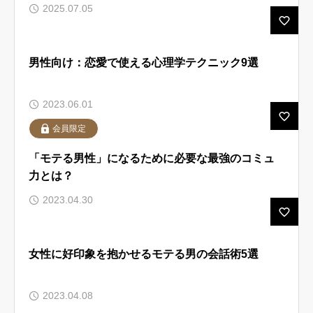
まる「引力の会話術」
2025.07.05
よくあるご質問
会員様の声
男性向け：恋愛で使える心理学テクニック9選
お問い合わせ
2023.06.01
会員限定
はじめての方へ
会社概要
「モテる男性」になるために必要な最強のコミュ
ブログ
お問い合わせ
力とは？
講座案内
無料会員登録
2023.04.30
特別優待サービス
メンバーシップ
会員様の声
利用規約
女性に好印象を抱かせるモテる男の会話術5選
よくある質問
特定商取引法に基づく表記
2023.04.08
LINE公式アカウント
プライバシーポリシー