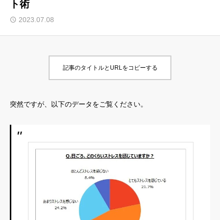
ト術
よくあるご質問
2023.07.08
会員様の声
お問い合わせ
記事のタイトルとURLをコピーする
はじめての方へ
会社概要
突然ですが、以下のデータをご覧ください。
ブログ
お問い合わせ
講座案内
無料会員登録
特別優待サービス
メンバーシップ
会員様の声
利用規約
よくある質問
特定商取引法に基づく表記
LINE公式アカウント
プライバシーポリシー