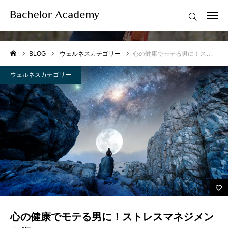
ウェルネスカテゴリー
ログイン
会員登録
BLOG
ウェルネスカテゴリー
心の健康でモテる男に！ストレスマネジメント術
はじめての方へ
ウェルネスカテゴリー
紳士のための知的武装
お知らせ
モテ知識BLOG
講座案内
メンバーシップ
心の健康でモテる男に！ストレスマネジメン
特別優待サービス