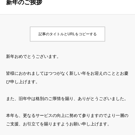
新年のご挨拶
よくあるご質問
会員様の声
記事のタイトルとURLをコピーする
お問い合わせ
新年おめでとうございます。
はじめての方へ
会社概要
皆様におかれましてはつつがなく新しい年をお迎えのこととお慶
ブログ
お問い合わせ
び申し上げます。
講座案内
無料会員登録
特別優待サービス
メンバーシップ
また、旧年中は格別のご厚情を賜り、ありがとうございました。
会員様の声
利用規約
本年も、更なるサービスの向上に努めて参りますのでより一層の
よくある質問
特定商取引法に基づく表記
ご支援、お引立てを賜りますようお願い申し上げます。
LINE公式アカウント
プライバシーポリシー