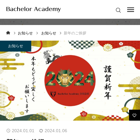
お知らせ
ログイン
会員登録
お知らせ
お知らせ
新年のご挨拶
はじめての方へ
お知らせ
紳士のための知的武装
お知らせ
モテ知識BLOG
講座案内
メンバーシップ
2024.01.01
2024.01.06
特別優待サービス