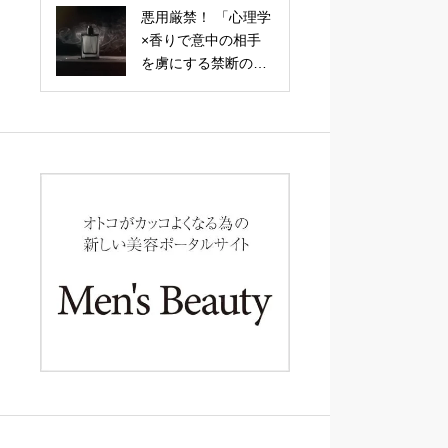
る、関係が劇的に深
悪用厳禁！ 「心理学
まる「引力の会話
×香りで意中の相手
術」
を虜にする禁断の恋
愛テクニック」調香
師が明かす、記憶と
感情を操る嗅覚戦略