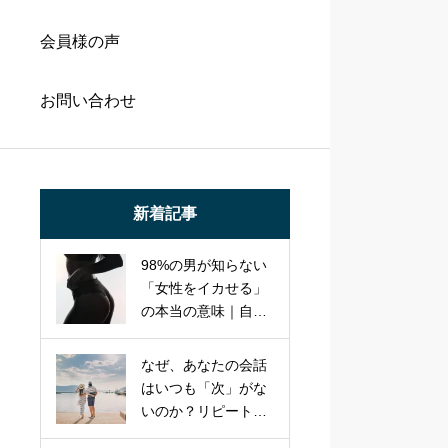
会員様の声
お問い合わせ
新着記事
98%の男が知らない
「女性をイカせる」
の本当の意味｜自己
満セックスを卒業
し、パートナーを虜
なぜ、あなたの会話
にする本質的アプロ
はいつも「次」がな
ーチ
いのか？リピート率
95%のプロが教え